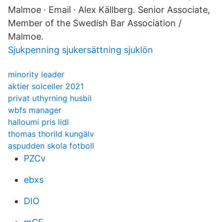
Malmoe · Email · Alex Källberg. Senior Associate,
Member of the Swedish Bar Association /
Malmoe.
Sjukpenning sjukersättning sjuklön
minority leader
aktier solceller 2021
privat uthyrning husbil
wbfs manager
halloumi pris lidl
thomas thorild kungälv
aspudden skola fotboll
PZCv
ebxs
DIO