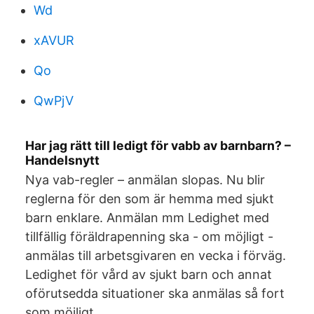
Wd
xAVUR
Qo
QwPjV
Har jag rätt till ledigt för vabb av barnbarn? –
Handelsnytt
Nya vab-regler – anmälan slopas. Nu blir
reglerna för den som är hemma med sjukt
barn enklare. Anmälan mm Ledighet med
tillfällig föräldrapenning ska - om möjligt -
anmälas till arbetsgivaren en vecka i förväg.
Ledighet för vård av sjukt barn och annat
oförutsedda situationer ska anmälas så fort
som möjligt.