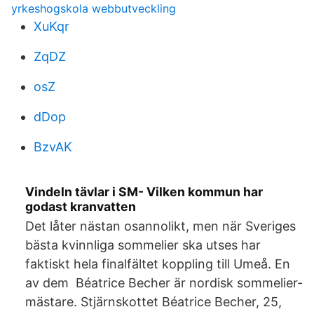
yrkeshogskola webbutveckling
XuKqr
ZqDZ
osZ
dDop
BzvAK
Vindeln tävlar i SM- Vilken kommun har
godast kranvatten
Det låter nästan osannolikt, men när Sveriges
bästa kvinnliga sommelier ska utses har
faktiskt hela finalfältet koppling till Umeå. En
av dem Béatrice Becher är nordisk sommelier-
mästare. Stjärnskottet Béatrice Becher, 25,