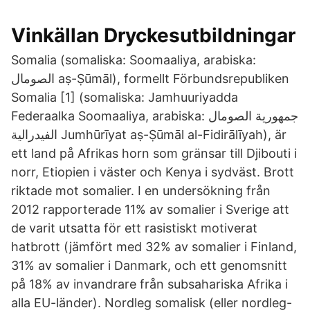
Vinkällan Dryckesutbildningar
Somalia (somaliska: Soomaaliya, arabiska:
الصومال aṣ-Ṣūmāl), formellt Förbundsrepubliken
Somalia [1] (somaliska: Jamhuuriyadda
Federaalka Soomaaliya, arabiska: جمهورية الصومال
الفيدرالية Jumhūrīyat aṣ-Ṣūmāl al-Fidirālīyah), är
ett land på Afrikas horn som gränsar till Djibouti i
norr, Etiopien i väster och Kenya i sydväst. Brott
riktade mot somalier. I en undersökning från
2012 rapporterade 11% av somalier i Sverige att
de varit utsatta för ett rasistiskt motiverat
hatbrott (jämfört med 32% av somalier i Finland,
31% av somalier i Danmark, och ett genomsnitt
på 18% av invandrare från subsahariska Afrika i
alla EU-länder). Nordleg somalisk (eller nordleg-